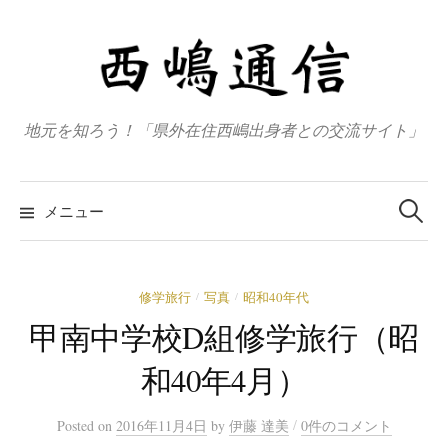
コ
ン
テ
ン
ツ
地元を知ろう！「県外在住西嶋出身者との交流サイト」
へ
ス
検
キ
索
メニュー
:
ッ
プ
修学旅行
写真
昭和40年代
/
/
甲南中学校D組修学旅行（昭
和40年4月）
/
Posted
on
2016年11月4日
by
伊藤 達美
0件のコメント