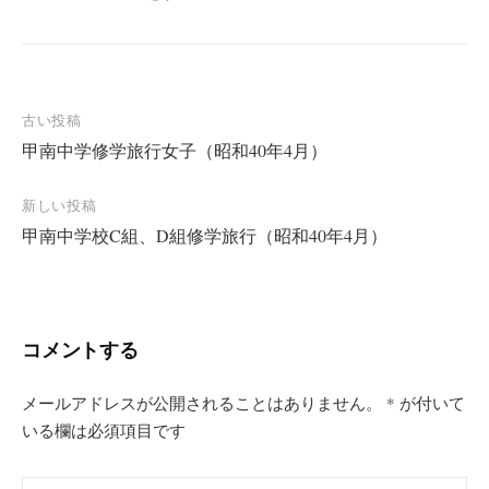
古い投稿
甲南中学修学旅行女子（昭和40年4月）
投
稿
新しい投稿
ナ
甲南中学校C組、D組修学旅行（昭和40年4月）
ビ
ゲ
ー
コメントする
シ
ョ
メールアドレスが公開されることはありません。
*
が付いて
ン
いる欄は必須項目です