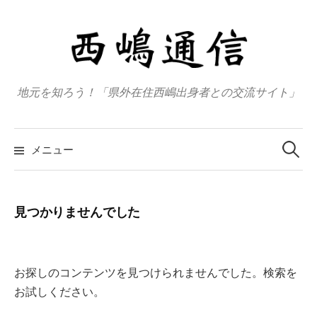
コ
ン
テ
ン
ツ
地元を知ろう！「県外在住西嶋出身者との交流サイト」
へ
ス
検
キ
索
メニュー
:
ッ
プ
見つかりませんでした
お探しのコンテンツを見つけられませんでした。検索を
お試しください。