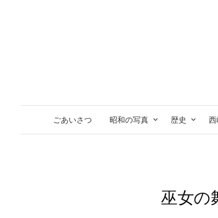
コ
ン
テ
ン
ツ
へ
ス
キ
ッ
ごあいさつ
昭和の写真
歴史
西
プ
巫女の