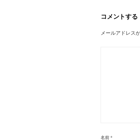
稿
ナ
コメントする
ビ
ゲ
メールアドレス
ー
シ
ョ
ン
名前
*