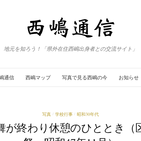
地元を知ろう！「県外在住西嶋出身者との交流サイト」
嶋通信
西嶋マップ
写真で見る西嶋の今
お知らせ
写真
学校行事
昭和30年代
/
/
舞が終わり休憩のひととき（