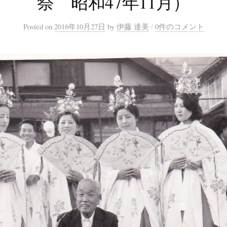
祭 昭和47年11月）
/
Posted
on
2016年10月27日
by
伊藤 達美
0件のコメント