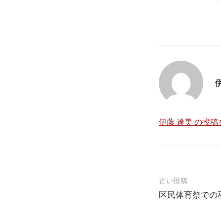
伊藤 達美 の投
古い投稿
区民体育祭での巫
投