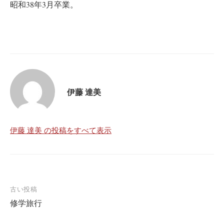
昭和38年3月卒業。
伊藤 達美
伊藤 達美 の投稿をすべて表示
古い投稿
修学旅行
投