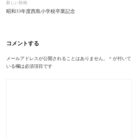
稿
新しい投稿
ナ
昭和33年度西島小学校卒業記念
ビ
ゲ
ー
コメントする
シ
ョ
メールアドレスが公開されることはありません。
*
が付いて
ン
いる欄は必須項目です