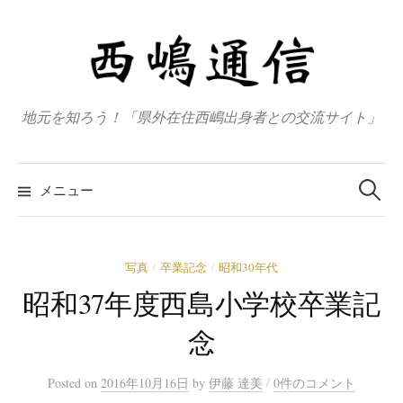
コ
ン
テ
ン
ツ
地元を知ろう！「県外在住西嶋出身者との交流サイト」
へ
ス
検
キ
索
メニュー
:
ッ
プ
写真
卒業記念
昭和30年代
/
/
昭和37年度西島小学校卒業記
念
/
Posted
on
2016年10月16日
by
伊藤 達美
0件のコメント