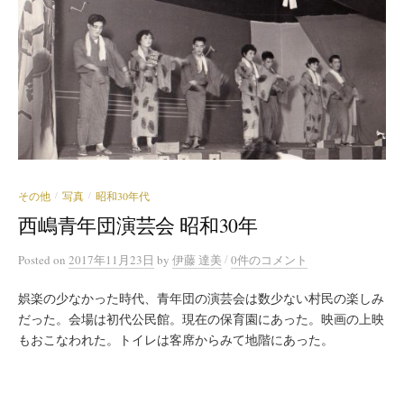
その他
写真
昭和30年代
/
/
西嶋青年団演芸会 昭和30年
/
Posted
on
2017年11月23日
by
伊藤 達美
0件のコメント
娯楽の少なかった時代、青年団の演芸会は数少ない村民の楽しみ
だった。会場は初代公民館。現在の保育園にあった。映画の上映
もおこなわれた。トイレは客席からみて地階にあった。