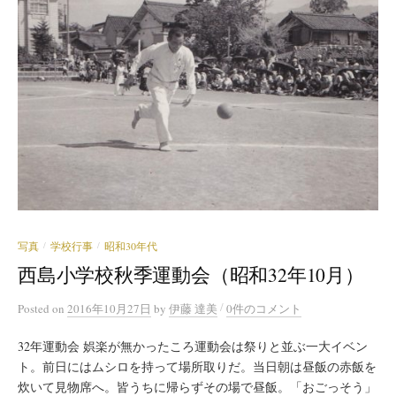
写真
学校行事
昭和30年代
/
/
西島小学校秋季運動会（昭和32年10月）
/
Posted
on
2016年10月27日
by
伊藤 達美
0件のコメント
32年運動会 娯楽が無かったころ運動会は祭りと並ぶ一大イベン
ト。前日にはムシロを持って場所取りだ。当日朝は昼飯の赤飯を
炊いて見物席へ。皆うちに帰らずその場で昼飯。「おごっそう」