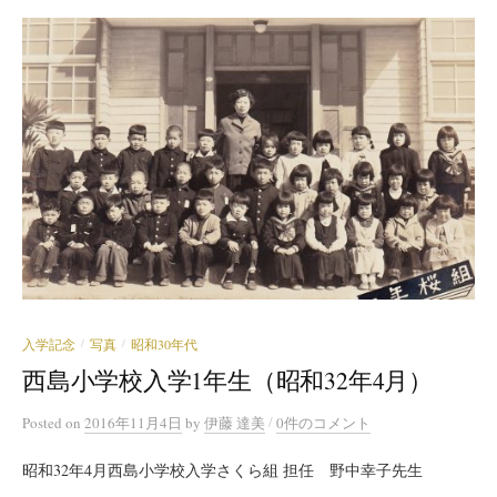
入学記念
写真
昭和30年代
/
/
西島小学校入学1年生（昭和32年4月）
/
Posted
on
2016年11月4日
by
伊藤 達美
0件のコメント
昭和32年4月西島小学校入学さくら組 担任 野中幸子先生