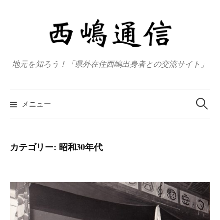
コ
ン
テ
ン
ツ
地元を知ろう！「県外在住西嶋出身者との交流サイト」
へ
ス
検
キ
索
メニュー
:
ッ
プ
カテゴリー:
昭和30年代