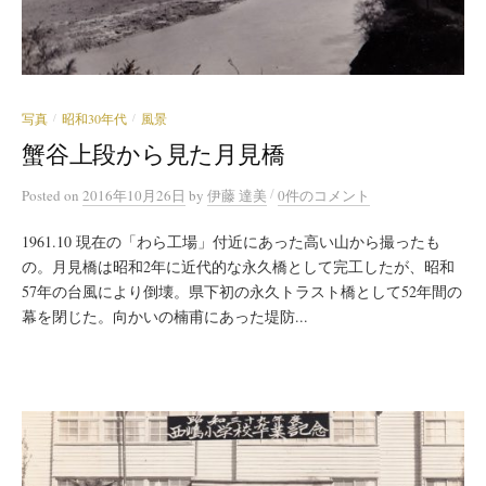
写真
昭和30年代
風景
/
/
蟹谷上段から見た月見橋
/
Posted
on
2016年10月26日
by
伊藤 達美
0件のコメント
1961.10 現在の「わら工場」付近にあった高い山から撮ったも
の。月見橋は昭和2年に近代的な永久橋として完工したが、昭和
57年の台風により倒壊。県下初の永久トラスト橋として52年間の
幕を閉じた。向かいの楠甫にあった堤防...