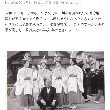
/
Posted
on
2016年11月3日
by
伊藤 達美
0件のコメント
昭和37年5月 小学校５年までは富士川の月見橋周辺が遊泳場。
流れが速く渦をまく場所も。おぼれそうになったときもあった。
小学生には危険であること、水質が悪化したことでプール建設運
動が高まり、発行人が小学校6年のときにプール...