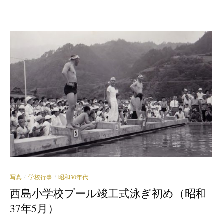
写真
学校行事
昭和30年代
/
/
西島小学校プール竣工式泳ぎ初め（昭和
37年5月）