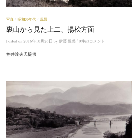
写真
昭和30年代
風景
/
/
裏山から見た上二、揚桧方面
/
Posted
on
2016年10月26日
by
伊藤 達美
0件のコメント
笠井達夫氏提供