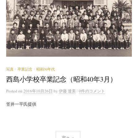
写真
卒業記念
昭和30年代
/
/
西島小学校卒業記念（昭和40年3月）
/
Posted
on
2016年10月26日
by
伊藤 達美
0件のコメント
笠井一平氏提供
次へ »