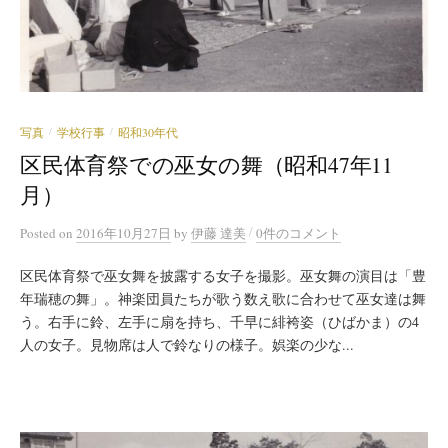
写真
学校行事
昭和30年代
/
/
区民体育祭での巫女の舞（昭和47年11
月）
/
Posted
on
2016年10月27日
by
伊藤 達美
0件のコメント
区民体育祭で巫女舞を披露する女子を撮影。巫女舞の演目は「豊
年瑞穂の舞」。神楽団員たちが歌う数え歌に合わせて巫女達は舞
う。右手に鈴、左手に扇を持ち、千早に緋袴姿（ひばかま）の4
人の女子。見物席は人で鈴なりの様子。娯楽の少な...