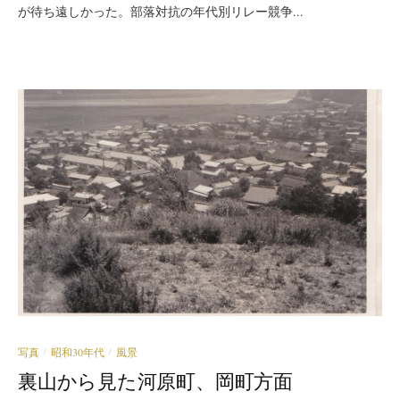
が待ち遠しかった。部落対抗の年代別リレー競争...
写真
昭和30年代
風景
/
/
裏山から見た河原町、岡町方面