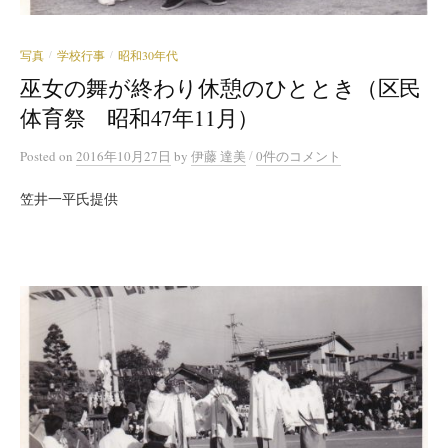
写真
学校行事
昭和30年代
/
/
巫女の舞が終わり休憩のひととき（区民
体育祭 昭和47年11月）
/
Posted
on
2016年10月27日
by
伊藤 達美
0件のコメント
笠井一平氏提供