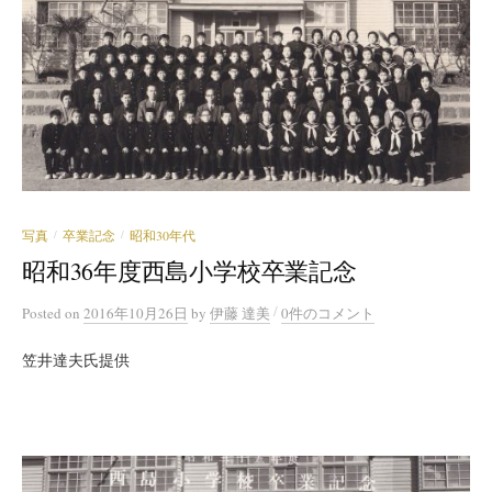
写真
卒業記念
昭和30年代
/
/
昭和36年度西島小学校卒業記念
/
Posted
on
2016年10月26日
by
伊藤 達美
0件のコメント
笠井達夫氏提供