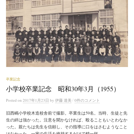
卒業記念
小学校卒業記念 昭和30年3月（1955）
/
Posted
on
2017年1月23日
by
伊藤 達美
0件のコメント
旧西嶋小学校木造校舎前で撮影。卒業生は59名。当時、生徒と先
生の絆は強かった。注意を聞かなければ、殴ることもいとわなか
った。親たちは先生を信頼し、その指導に口をはさむようなこと
はなかった。一家の生活を維持するだけで精一杯...