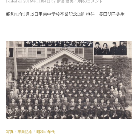
/
Posted
on
2016年11月4日
by
伊藤 達美
0件のコメント
昭和41年3月15日甲南中学校卒業記念D組 担任 長田明子先生
写真
卒業記念
昭和40年代
/
/