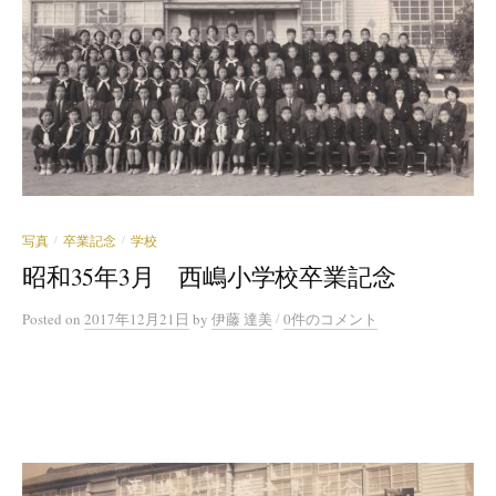
写真
卒業記念
学校
/
/
昭和35年3月 西嶋小学校卒業記念
/
Posted
on
2017年12月21日
by
伊藤 達美
0件のコメント