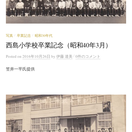
写真
卒業記念
昭和30年代
/
/
西島小学校卒業記念（昭和40年3月）
/
Posted
on
2016年10月26日
by
伊藤 達美
0件のコメント
笠井一平氏提供