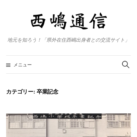
コ
ン
テ
ン
ツ
地元を知ろう！「県外在住西嶋出身者との交流サイト」
へ
ス
検
キ
索
メニュー
:
ッ
プ
カテゴリー:
卒業記念