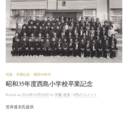
写真
卒業記念
昭和30年代
/
/
昭和35年度西島小学校卒業記念
/
Posted
on
2016年10月26日
by
伊藤 達美
0件のコメント
笠井達夫氏提供