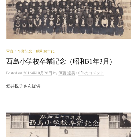
写真
卒業記念
昭和30年代
/
/
西島小学校卒業記念（昭和31年3月）
/
Posted
on
2016年10月26日
by
伊藤 達美
0件のコメント
笠井悦子さん提供