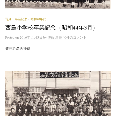
写真
卒業記念
昭和40年代
/
/
西島小学校卒業記念（昭和44年3月）
/
Posted
on
2016年11月3日
by
伊藤 達美
0件のコメント
笠井幹彦氏提供