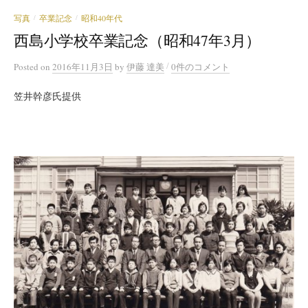
写真
卒業記念
昭和40年代
/
/
西島小学校卒業記念（昭和47年3月）
/
Posted
on
2016年11月3日
by
伊藤 達美
0件のコメント
笠井幹彦氏提供