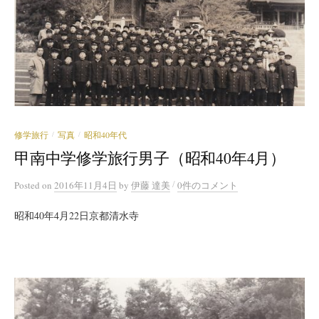
修学旅行
写真
昭和40年代
/
/
甲南中学修学旅行男子（昭和40年4月）
/
Posted
on
2016年11月4日
by
伊藤 達美
0件のコメント
昭和40年4月22日京都清水寺