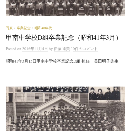
写真
卒業記念
昭和40年代
/
/
甲南中学校D組卒業記念（昭和41年3月）
/
Posted
on
2016年11月4日
by
伊藤 達美
0件のコメント
昭和41年3月15日甲南中学校卒業記念D組 担任 長田明子先生