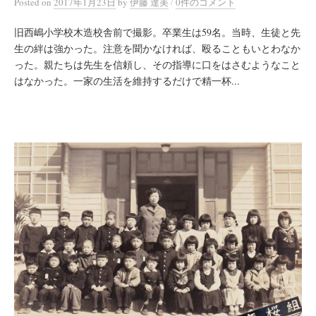
/
Posted
on
2017年1月23日
by
伊藤 達美
0件のコメント
旧西嶋小学校木造校舎前で撮影。卒業生は59名。当時、生徒と先
生の絆は強かった。注意を聞かなければ、殴ることもいとわなか
った。親たちは先生を信頼し、その指導に口をはさむようなこと
はなかった。一家の生活を維持するだけで精一杯...