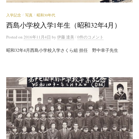
入学記念
写真
昭和30年代
/
/
西島小学校入学1年生（昭和32年4月）
/
Posted
on
2016年11月4日
by
伊藤 達美
0件のコメント
昭和32年4月西島小学校入学さくら組 担任 野中幸子先生