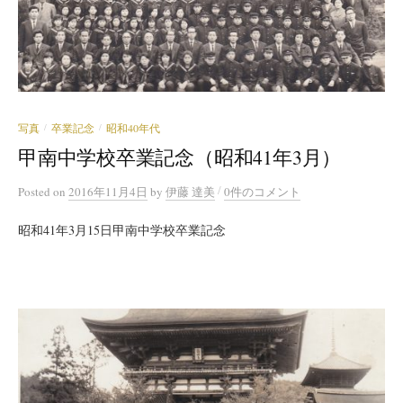
写真
卒業記念
昭和40年代
/
/
甲南中学校卒業記念（昭和41年3月）
/
Posted
on
2016年11月4日
by
伊藤 達美
0件のコメント
昭和41年3月15日甲南中学校卒業記念