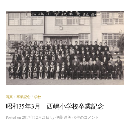
写真
卒業記念
学校
/
/
昭和35年3月 西嶋小学校卒業記念
/
Posted
on
2017年12月21日
by
伊藤 達美
0件のコメント