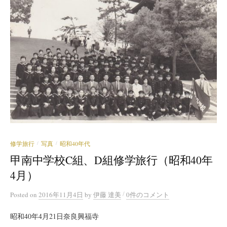
修学旅行
写真
昭和40年代
/
/
甲南中学校C組、D組修学旅行（昭和40年
4月）
/
Posted
on
2016年11月4日
by
伊藤 達美
0件のコメント
昭和40年4月21日奈良興福寺