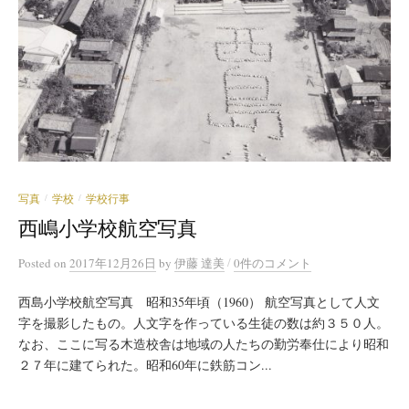
写真
学校
学校行事
/
/
西嶋小学校航空写真
/
Posted
on
2017年12月26日
by
伊藤 達美
0件のコメント
西島小学校航空写真 昭和35年頃（1960） 航空写真として人文
字を撮影したもの。人文字を作っている生徒の数は約３５０人。
なお、ここに写る木造校舎は地域の人たちの勤労奉仕により昭和
２７年に建てられた。昭和60年に鉄筋コン...