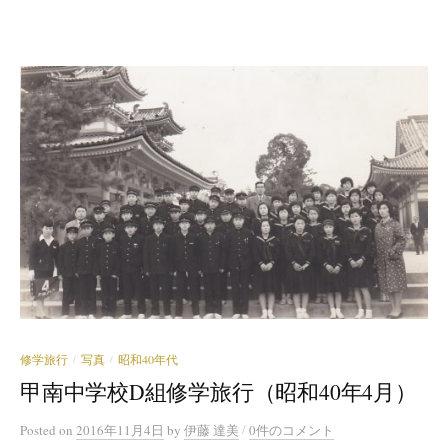
修学旅行
写真
昭和40年代
/
/
甲南中学校D組修学旅行（昭和40年4月）
/
Posted
on
2016年11月4日
by
伊藤 達美
0件のコメント