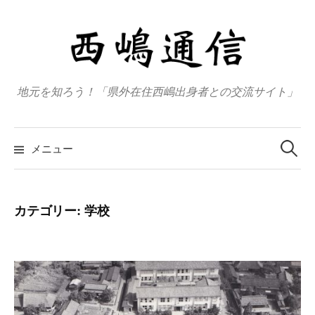
コ
ン
テ
ン
ツ
地元を知ろう！「県外在住西嶋出身者との交流サイト」
へ
ス
検
キ
索
メニュー
:
ッ
プ
カテゴリー:
学校