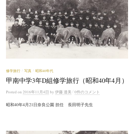
修学旅行
写真
昭和40年代
/
/
甲南中学3年D組修学旅行（昭和40年4月）
/
Posted
on
2016年11月4日
by
伊藤 達美
0件のコメント
昭和40年4月21日奈良公園 担任 長田明子先生