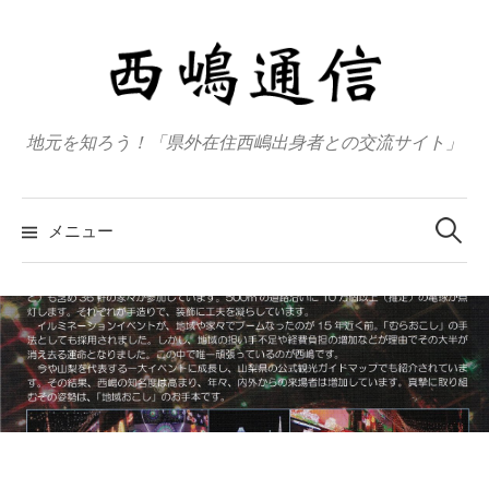
コ
ン
テ
ン
ツ
地元を知ろう！「県外在住西嶋出身者との交流サイト」
へ
ス
検
キ
索
メニュー
:
ッ
プ