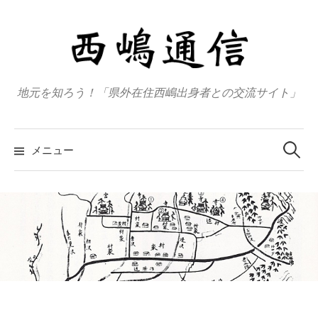
コ
ン
テ
ン
ツ
地元を知ろう！「県外在住西嶋出身者との交流サイト」
へ
ス
検
キ
索
メニュー
:
ッ
プ