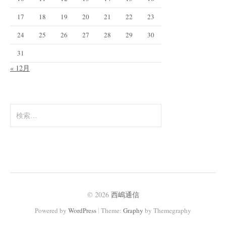
17
18
19
20
21
22
23
24
25
26
27
28
29
30
31
« 12月
検
索
:
© 2026
西嶋通信
|
Powered by
WordPress
Theme:
Graphy
by Themegraphy