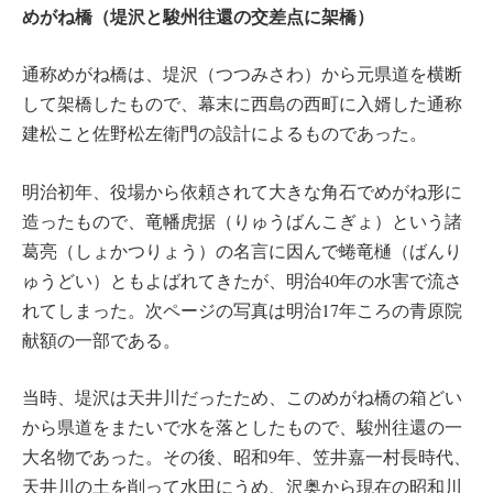
めがね橋（堤沢と駿州往還の交差点に架橋）
通称めがね橋は、堤沢（つつみさわ）から元県道を横断
して架橋したもので、幕末に西島の西町に入婿した通称
建松こと佐野松左衛門の設計によるものであった。
明治初年、役場から依頼されて大きな角石でめがね形に
造ったもので、竜幡虎据（りゅうばんこぎょ）という諸
葛亮（しょかつりょう）の名言に因んで蜷竜樋（ばんり
ゅうどい）ともよばれてきたが、明治40年の水害で流さ
れてしまった。次ページの写真は明治17年ころの青原院
献額の一部である。
当時、堤沢は天井川だったため、このめがね橋の箱どい
から県道をまたいで水を落としたもので、駿州往還の一
大名物であった。その後、昭和9年、笠井嘉一村長時代、
天井川の土を削って水田にうめ、沢奥から現在の昭和川