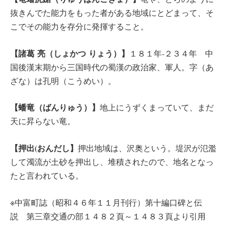
抜きんでた能力をもった者がある地域にとどまって、そ
こでその能力を存分に発揮すること。
【
諸葛 亮（しょかつ りょう
）】
１８１年‐２３４年 中
国後漢末期から三国時代の蜀漢の政治家、軍人。字（あ
ざな）は孔明（こうめい）。
【蟠竜
（ばんりゅう）
】
地上にうずくまっていて、まだ
天に昇らない竜。
【
押出(おんだし
】
押出地域は、沢奥という。堤沢が氾濫
して濁流が土砂を押出し、堆積されたので、地名となっ
たと言われている。
※中富町誌（昭和４６年１１月刊行）第十編口碑と伝
説 第三章交通の部１４８２頁～１４８３頁より引用