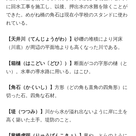
に回水工事を施工し、以後、押出水の水難を除くことが
できた。めがね橋の角石は現在小学校のスタンドに使わ
れている。
【天井川（てんじょうがわ）】
砂礫の堆積により河床
（川底）が周辺の平面地よりも高くなった川である。
【箱樋（はこどい〔どひ〕）】
断面がコの字形の樋（と
い）。水車の導水路に用いる。はこひ。
【角石（かくいし）】
方形（どの角も直角の四角形）に
切った石。四角な石材。
【堤（つつみ）】
川から水が溢れ出ないように岸に土を
高く築いた土手。堤防のこと。
【竜蟠虎踞
（
りゅうばんこきょ
）
】
竜や、とらのように