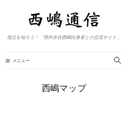
コ
ン
テ
ン
ツ
地元を知ろう！「県外在住西嶋出身者との交流サイト」
へ
ス
検
キ
索
メニュー
:
ッ
プ
西嶋マップ